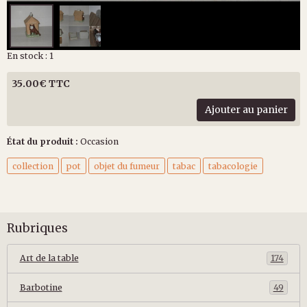
En stock : 1
35.00€ TTC
Ajouter au panier
État du produit :
Occasion
collection
pot
objet du fumeur
tabac
tabacologie
Rubriques
Art de la table
174
Barbotine
49