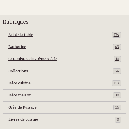
Rubriques
Art de la table
174
Barbotine
49
Céramistes du 20ème siècle
10
Collections
64
Déco cuisine
152
Déco maison
30
Grès de Puisaye
16
Livres de cuisine
0