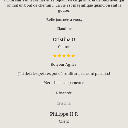
qu’on sait s’émerveiller et se réjouir de ce qu’on a, et de ceux avec qui
on fait un bout de chemin … La vie est magnifique quand on sait la
goûter.
Belle journée à vous,
Claudine
Cristina O
Cliente
Bonjour Agnès.
J'ai déjà les petites pots à confiture, ils sont parfaits!
Merci beaucoup encore.
À bientôt.
Cristina
Philippe H-R
Client