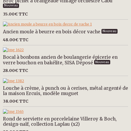
Broc pichet à orangeade vintage orchestre Cabu
Nouveau
35.00€
TTC
Ancien moule à beurre en bois décor vache
Nouveau
48.00€
TTC
Bocal à bonbons ancien de boulangerie épicerie en
verre bouchon en bakélite, SISA Déposé
Nouveau
28.00€
TTC
Louche à crème, à punch ou à cerises, métal argenté de
la maison Ercuis, modèle muguet
38.00€
TTC
Rond de serviette en porcelelaine Villeroy & Boch,
design-naïf, collection Laplau (x2)