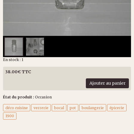
En stock : 1
38.00€ TTC
Ajouter au panier
État du produit :
Occasion
déco cuisine
verrerie
bocal
pot
boulangerie
épicerie
1900