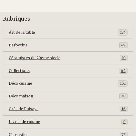
Rubriques
Art de la table
174
Barbotine
49
Céramistes du 20ème siècle
10
Collections
64
Déco cuisine
152
Déco maison
30
Grès de Puisaye
16
Livres de cuisine
0
Ustensiles
73