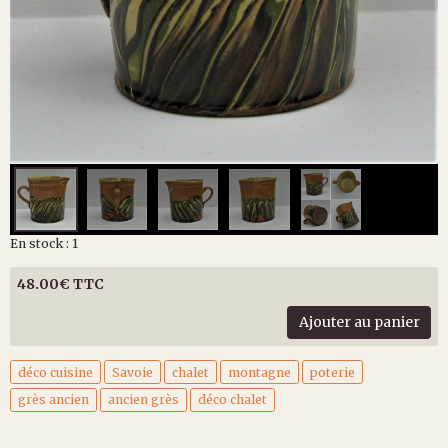
En stock : 1
48.00€ TTC
Ajouter au panier
déco cuisine
Savoie
chalet
montagne
poterie
grès ancien
ancien grès
déco chalet