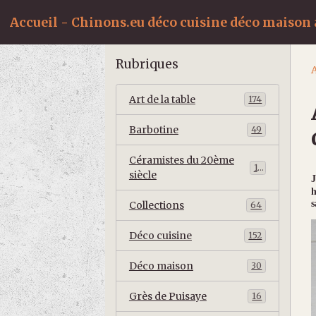
Accueil - Chinons.eu déco cuisine déco maison a
Rubriques
A
Art de la table
174
Barbotine
49
Céramistes du 20ème
10
siècle
J
h
s
Collections
64
Déco cuisine
152
Déco maison
30
Grès de Puisaye
16