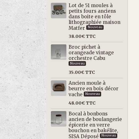
Lot de 51 moules à
petits fours anciens
dans boite en tôle
lithographiée maison
Matfer
Nouveau
38.00€
TTC
Broc pichet à
orangeade vintage
orchestre Cabu
Nouveau
35.00€
TTC
Ancien moule à
beurre en bois décor
vache
Nouveau
48.00€
TTC
Bocal à bonbons
ancien de boulangerie
épicerie en verre
bouchon en bakélite,
SISA Déposé
Nouveau