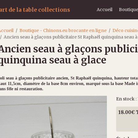
rt de la table collections
Accueil
Boutique
ccueil
Boutique - Chinons.eu brocante en ligne
Déco cuisin
Ancien seau à glaçons publicitaire St Raphaël quinquina seau à
Ancien seau à glaçons publici
quinquina seau à glace
oli seau à glaçons publicitaire ancien
, St Raphaël quinquina, hauteur tota
aut 11,5cm, diamètre de la base 8cm environ, marqué sous la base Made in
ans fêle ni restauration.
En stock : 
18.00€