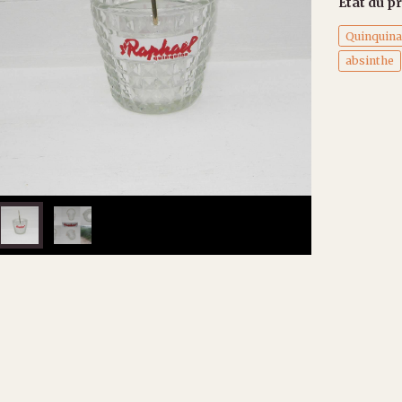
État du pr
Quinquin
absinthe