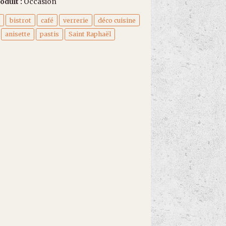
oduit :
Occasion
a
bistrot
café
verrerie
déco cuisine
anisette
pastis
Saint Raphaël