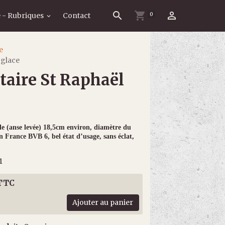
0
 - Rubriques
Contact
e
 glace
taire St Raphaël
le (anse levée) 18,5cm environ, diamètre du
 France BVB 6, bel état d’usage, sans éclat,
1
 TTC
Ajouter au panier