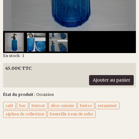
En stock : 1
45.00€ TTC
Ajouter au panier
État du produit :
Occasion
café
bar
bistrot
déco cuisine
bistro
estaminet
siphon de collection
bouteille à eau de seltz