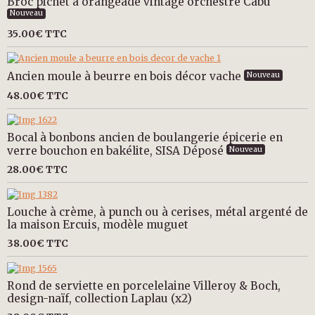
Broc pichet à orangeade vintage orchestre Cabu
Nouveau
35.00€
TTC
Ancien moule à beurre en bois décor vache
Nouveau
48.00€
TTC
Bocal à bonbons ancien de boulangerie épicerie en
verre bouchon en bakélite, SISA Déposé
Nouveau
28.00€
TTC
Louche à crème, à punch ou à cerises, métal argenté de
la maison Ercuis, modèle muguet
38.00€
TTC
Rond de serviette en porcelelaine Villeroy & Boch,
design-naïf, collection Laplau (x2)