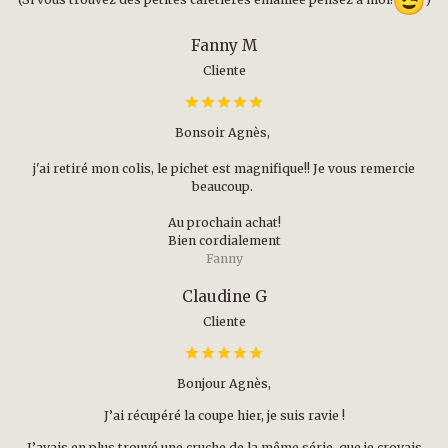
(Si vous trouvez des petites cafetières émaillée pensez à moi!
)
Fanny M
Cliente
Bonsoir Agnès,
j'ai retiré mon colis, le pichet est magnifique!! Je vous remercie
beaucoup.
Au prochain achat!
Bien cordialement
Fanny
Claudine G
Cliente
Bonjour Agnès,
J’ai récupéré la coupe hier, je suis ravie !
J’avais en plus trouvé une cruche de la même série, que je croyais