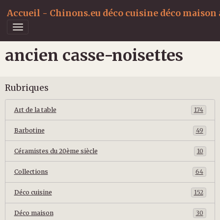
Accueil - Chinons.eu déco cuisine déco maison a
ancien casse-noisettes
Rubriques
Art de la table
174
Barbotine
49
Céramistes du 20ème siècle
10
Collections
64
Déco cuisine
152
Déco maison
30