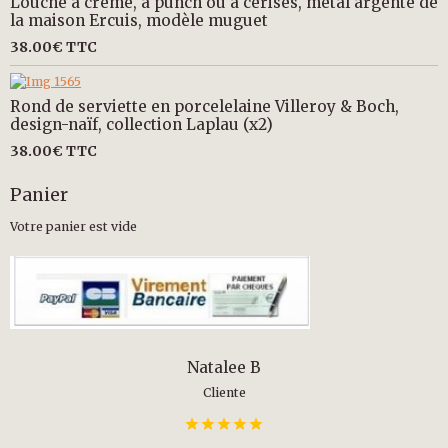
Louche à crème, à punch ou à cerises, métal argenté de
la maison Ercuis, modèle muguet
38.00€
TTC
Rond de serviette en porcelelaine Villeroy & Boch,
design-naïf, collection Laplau (x2)
38.00€
TTC
Panier
Votre panier est vide
Natalee B
Cliente