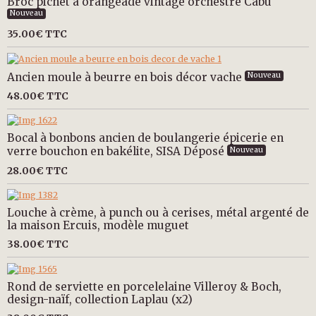
Broc pichet à orangeade vintage orchestre Cabu
Nouveau
35.00€
TTC
Ancien moule à beurre en bois décor vache
Nouveau
48.00€
TTC
Bocal à bonbons ancien de boulangerie épicerie en
verre bouchon en bakélite, SISA Déposé
Nouveau
28.00€
TTC
Louche à crème, à punch ou à cerises, métal argenté de
la maison Ercuis, modèle muguet
38.00€
TTC
Rond de serviette en porcelelaine Villeroy & Boch,
design-naïf, collection Laplau (x2)