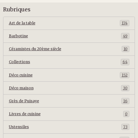
Rubriques
Art de la table
174
Barbotine
49
Céramistes du 20ème siècle
10
Collections
64
Déco cuisine
152
Déco maison
30
Grès de Puisaye
16
Livres de cuisine
0
Ustensiles
73