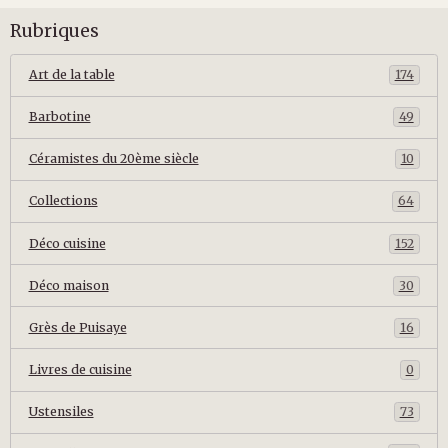
Rubriques
Art de la table
174
Barbotine
49
Céramistes du 20ème siècle
10
Collections
64
Déco cuisine
152
Déco maison
30
Grès de Puisaye
16
Livres de cuisine
0
Ustensiles
73