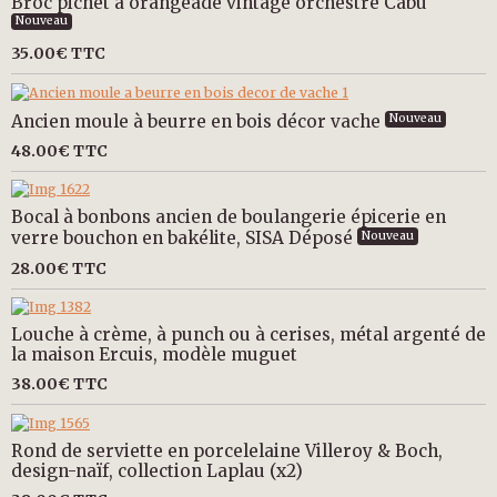
Broc pichet à orangeade vintage orchestre Cabu
Nouveau
35.00€
TTC
Ancien moule à beurre en bois décor vache
Nouveau
48.00€
TTC
Bocal à bonbons ancien de boulangerie épicerie en
verre bouchon en bakélite, SISA Déposé
Nouveau
28.00€
TTC
Louche à crème, à punch ou à cerises, métal argenté de
la maison Ercuis, modèle muguet
38.00€
TTC
Rond de serviette en porcelelaine Villeroy & Boch,
design-naïf, collection Laplau (x2)