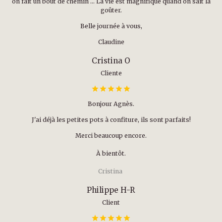
on fait un bout de chemin … La vie est magnifique quand on sait la
goûter.
Belle journée à vous,
Claudine
Cristina O
Cliente
Bonjour Agnès.
J'ai déjà les petites pots à confiture, ils sont parfaits!
Merci beaucoup encore.
À bientôt.
Cristina
Philippe H-R
Client