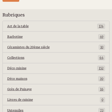
Rubriques
Art de la table
174
Barbotine
49
Céramistes du 20ème siècle
10
Collections
64
Déco cuisine
152
Déco maison
30
Grès de Puisaye
16
Livres de cuisine
0
Ustensiles
73