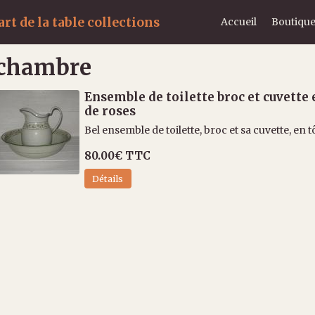
rt de la table collections
Accueil
Boutique
chambre
Ensemble de toilette broc et cuvette 
de roses
Bel ensemble de toilette, broc et sa cuvette, en tôl
80.00€
TTC
Détails