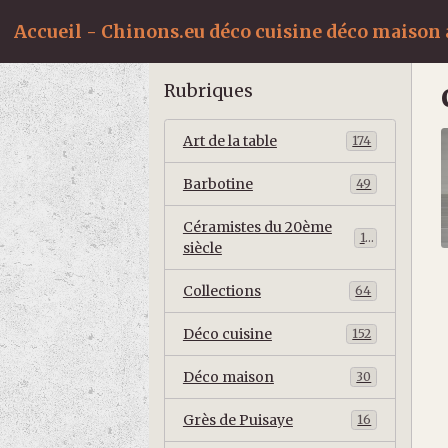
Accueil - Chinons.eu déco cuisine déco maison a
Rubriques
Art de la table
174
Barbotine
49
Céramistes du 20ème
10
siècle
Collections
64
Déco cuisine
152
Déco maison
30
Grès de Puisaye
16