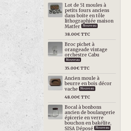
Lot de 51 moules à
petits fours anciens
dans boite en tôle
lithographiée maison
Matfer
Nouveau
38.00€
TTC
Broc pichet à
orangeade vintage
orchestre Cabu
Nouveau
35.00€
TTC
Ancien moule à
beurre en bois décor
vache
Nouveau
48.00€
TTC
Bocal à bonbons
ancien de boulangerie
épicerie en verre
bouchon en bakélite,
SISA Déposé
Nouveau