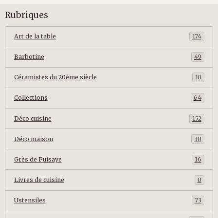
Rubriques
Art de la table
174
Barbotine
49
Céramistes du 20ème siècle
10
Collections
64
Déco cuisine
152
Déco maison
30
Grès de Puisaye
16
Livres de cuisine
0
Ustensiles
73