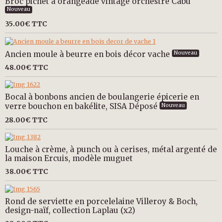
Broc pichet à orangeade vintage orchestre Cabu
Nouveau
35.00€
TTC
Ancien moule à beurre en bois décor vache
Nouveau
48.00€
TTC
Bocal à bonbons ancien de boulangerie épicerie en
verre bouchon en bakélite, SISA Déposé
Nouveau
28.00€
TTC
Louche à crème, à punch ou à cerises, métal argenté de
la maison Ercuis, modèle muguet
38.00€
TTC
Rond de serviette en porcelelaine Villeroy & Boch,
design-naïf, collection Laplau (x2)