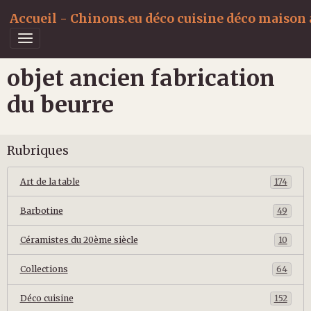
Accueil - Chinons.eu déco cuisine déco maison a
objet ancien fabrication
du beurre
Rubriques
Art de la table
174
Barbotine
49
Céramistes du 20ème siècle
10
Collections
64
Déco cuisine
152