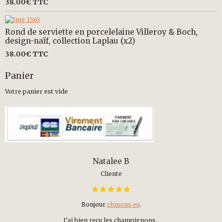
38.00€
TTC
Rond de serviette en porcelelaine Villeroy & Boch,
design-naïf, collection Laplau (x2)
38.00€
TTC
Panier
Votre panier est vide
Natalee B
Cliente
Bonjour
chinons.eu
.
J'ai bien reçu les champignons.