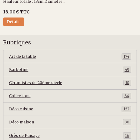
Hauteur totale : 13cm Diamètre...
18.00€
TTC
Détails
Rubriques
Art de la table
174
Barbotine
49
Céramistes du 20ème siècle
10
Collections
64
Déco cuisine
152
Déco maison
30
Grès de Puisaye
16