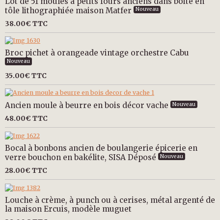
Lot de 51 moules à petits fours anciens dans boite en
tôle lithographiée maison Matfer
Nouveau
38.00€
TTC
Broc pichet à orangeade vintage orchestre Cabu
Nouveau
35.00€
TTC
Ancien moule à beurre en bois décor vache
Nouveau
48.00€
TTC
Bocal à bonbons ancien de boulangerie épicerie en
verre bouchon en bakélite, SISA Déposé
Nouveau
28.00€
TTC
Louche à crème, à punch ou à cerises, métal argenté de
la maison Ercuis, modèle muguet