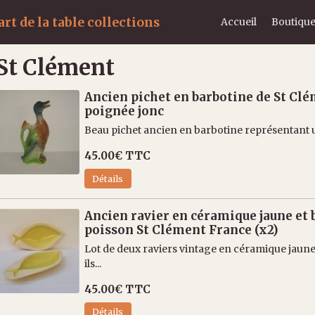
rt de la table collections
Accueil
Boutique
St Clément
Ancien pichet en barbotine de St Cl
poignée jonc
Beau pichet ancien en barbotine représentant 
45.00€
TTC
Détails
Ancien ravier en céramique jaune et
poisson St Clément France (x2)
Lot de deux raviers vintage en céramique jaune
ils...
45.00€
TTC
Détails