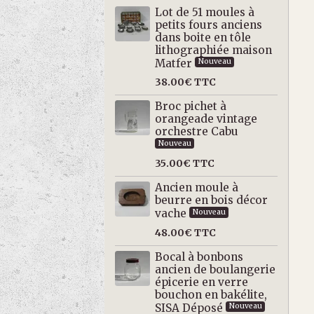
Lot de 51 moules à
petits fours anciens
dans boite en tôle
lithographiée maison
Matfer
Nouveau
38.00€
TTC
Broc pichet à
orangeade vintage
orchestre Cabu
Nouveau
35.00€
TTC
Ancien moule à
beurre en bois décor
vache
Nouveau
48.00€
TTC
Bocal à bonbons
ancien de boulangerie
épicerie en verre
bouchon en bakélite,
SISA Déposé
Nouveau