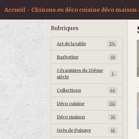
Accueil - Chinons.eu déco cuisine déco maison a
Rubriques
Art de la table
174
Barbotine
49
Céramistes du 20ème
10
siècle
Collections
64
Déco cuisine
152
Déco maison
30
Grès de Puisaye
16