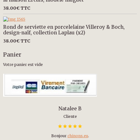
38.00€
TTC
Rond de serviette en porcelelaine Villeroy & Boch,
design-naïf, collection Laplau (x2)
38.00€
TTC
Panier
Votre panier est vide
Natalee B
Cliente
Bonjour
chinons.eu
.