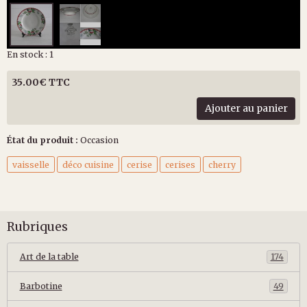
En stock : 1
35.00€ TTC
Ajouter au panier
État du produit :
Occasion
vaisselle
déco cuisine
cerise
cerises
cherry
Rubriques
Art de la table
174
Barbotine
49