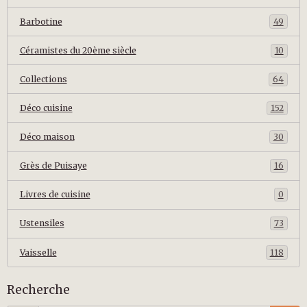
Barbotine
49
Céramistes du 20ème siècle
10
Collections
64
Déco cuisine
152
Déco maison
30
Grès de Puisaye
16
Livres de cuisine
0
Ustensiles
73
Vaisselle
118
Recherche