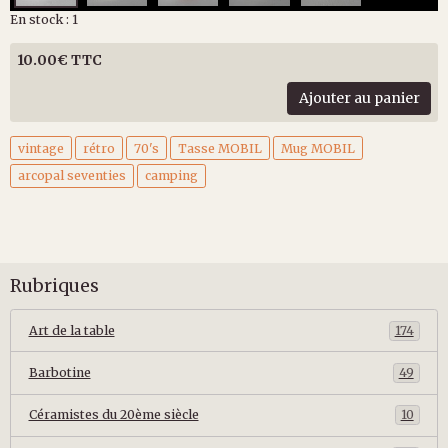
En stock : 1
10.00€ TTC
Ajouter au panier
vintage
rétro
70's
Tasse MOBIL
Mug MOBIL
arcopal seventies
camping
Rubriques
Art de la table
174
Barbotine
49
Céramistes du 20ème siècle
10