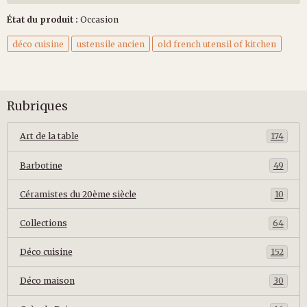
État du produit :
Occasion
déco cuisine
ustensile ancien
old french utensil of kitchen
Rubriques
Art de la table
174
Barbotine
49
Céramistes du 20ème siècle
10
Collections
64
Déco cuisine
152
Déco maison
30