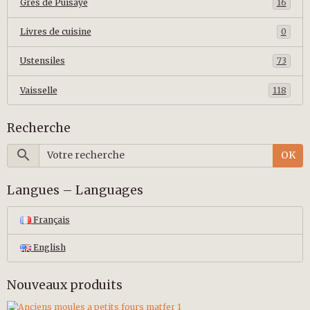
Grès de Puisaye
16
Livres de cuisine
0
Ustensiles
73
Vaisselle
118
Recherche
OK
Langues – Languages
Français
English
Nouveaux produits