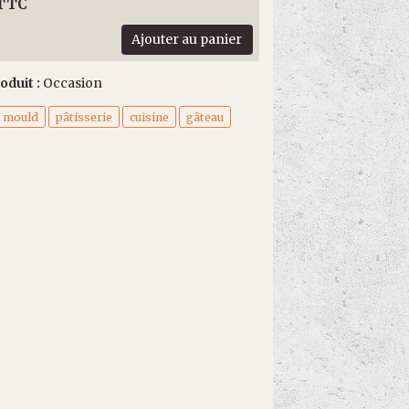
 TTC
Ajouter au panier
oduit :
Occasion
h mould
pâtisserie
cuisine
gâteau