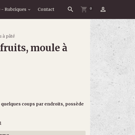
0
 - Rubriques
Contact
u à pâté
fruits, moule à
er quelques coups par endroits, possède
1