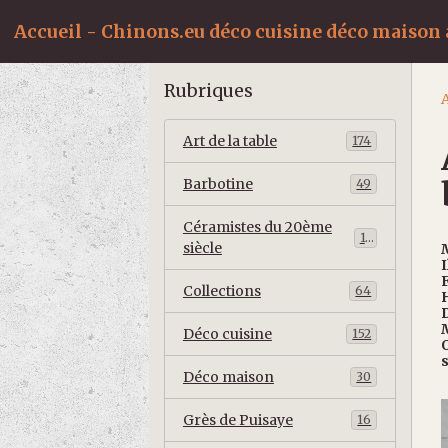
Accueil - Chinons.eu déco cuisine déco maison a
Rubriques
A
Art de la table
174
Barbotine
49
Céramistes du 20ème
10
siècle
I
Collections
64
H
D
Déco cuisine
152
O
s
Déco maison
30
Grès de Puisaye
16