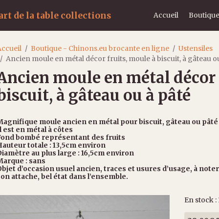
rt de la table collections
Accueil
Boutique
ccueil
Boutique - Chinons.eu brocante en ligne
Ustensiles
Ancien moule en métal décor fruits, moule à biscuit, à gâteau o
Ancien moule en métal décor 
biscuit, à gâteau ou à pâté
Magnifique moule ancien en métal pour biscuit, gâteau ou pâté
l est en métal à côtes
Fond bombé représentant des fruits
auteur totale : 13,5cm environ
iamètre au plus large : 16,5cm environ
Marque : sans
bjet d’occasion usuel ancien, traces et usures d’usage, à not
on attache, bel état dans l’ensemble.
En stock : 