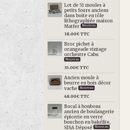
Lot de 51 moules à
petits fours anciens
dans boite en tôle
lithographiée maison
Matfer
Nouveau
38.00€
TTC
Broc pichet à
orangeade vintage
orchestre Cabu
Nouveau
35.00€
TTC
Ancien moule à
beurre en bois décor
vache
Nouveau
48.00€
TTC
Bocal à bonbons
ancien de boulangerie
épicerie en verre
bouchon en bakélite,
SISA Déposé
Nouveau