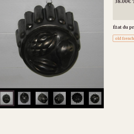
38.00€
État du pr
old frenc