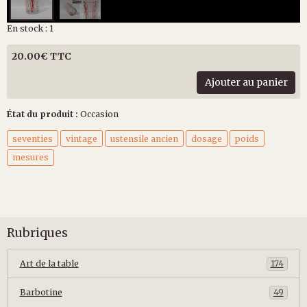
En stock : 1
20.00€ TTC
Ajouter au panier
État du produit :
Occasion
seventies
vintage
ustensile ancien
dosage
poids
mesures
Rubriques
Art de la table
174
Barbotine
49