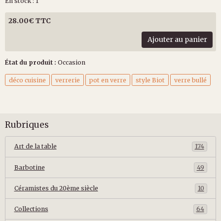
En stock : 1
28.00€ TTC
Ajouter au panier
État du produit :
Occasion
déco cuisine
verrerie
pot en verre
style Biot
verre bullé
Rubriques
Art de la table
174
Barbotine
49
Céramistes du 20ème siècle
10
Collections
64