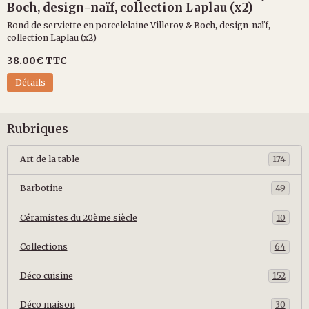
Boch, design-naïf, collection Laplau (x2)
Rond de serviette en porcelelaine Villeroy & Boch, design-naïf,
collection Laplau (x2)
38.00€
TTC
Détails
Rubriques
Art de la table
174
Barbotine
49
Céramistes du 20ème siècle
10
Collections
64
Déco cuisine
152
Déco maison
30