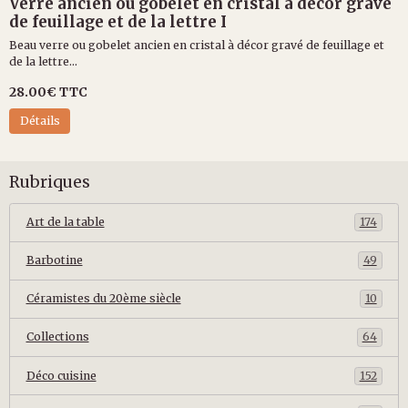
Verre ancien ou gobelet en cristal à décor gravé
de feuillage et de la lettre I
Beau verre ou gobelet ancien en cristal à décor gravé de feuillage et
de la lettre...
28.00€
TTC
Détails
Rubriques
Art de la table
174
Barbotine
49
Céramistes du 20ème siècle
10
Collections
64
Déco cuisine
152